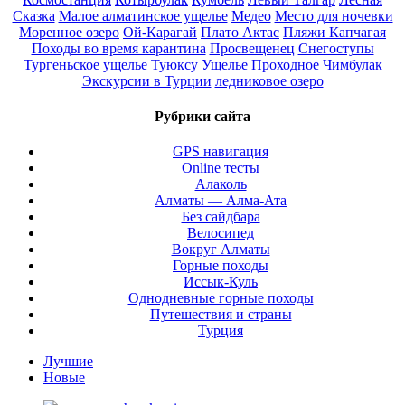
Сказка
Малое алматинское ущелье
Медео
Место для ночевки
Моренное озеро
Ой-Карагай
Плато Актас
Пляжи Капчагая
Походы во время карантина
Просвещенец
Снегоступы
Тургеньское ущелье
Туюксу
Ущелье Проходное
Чимбулак
Экскурсии в Турции
ледниковое озеро
Рубрики сайта
GPS навигация
Online тесты
Алаколь
Алматы — Алма-Ата
Без сайдбара
Велосипед
Вокруг Алматы
Горные походы
Иссык-Куль
Однодневные горные походы
Путешествия и страны
Турция
Лучшие
Новые