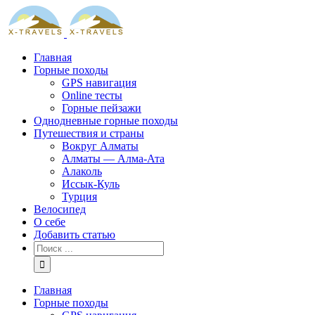
Skip
to
content
Главная
Горные походы
GPS навигация
Online тесты
Горные пейзажи
Однодневные горные походы
Путешествия и страны
Вокруг Алматы
Алматы — Алма-Ата
Алаколь
Иссык-Куль
Турция
Велосипед
О себе
Добавить статью
Результат
поиска:
Главная
Горные походы