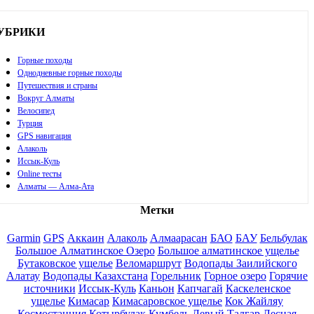
УБРИКИ
Горные походы
Однодневные горные походы
Путешествия и страны
Вокруг Алматы
Велосипед
Турция
GPS навигация
Алаколь
Иссык-Куль
Online тесты
Алматы — Алма-Ата
Метки
Garmin
GPS
Аккаин
Алаколь
Алмаарасан
БАО
БАУ
Бельбулак
Большое Алматинское Озеро
Большое алматинское ущелье
Бутаковское ущелье
Веломаршрут
Водопады Заилийского
Алатау
Водопады Казахстана
Горельник
Горное озеро
Горячие
источники
Иссык-Куль
Каньон
Капчагай
Каскеленское
ущелье
Кимасар
Кимасаровское ущелье
Кок Жайляу
Космостанция
Котырбулак
Кумбель
Левый Талгар
Лесная