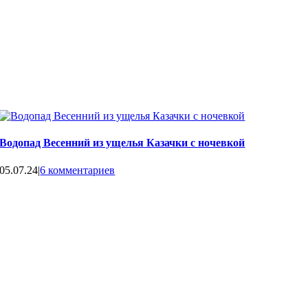
Водопад Весенний из ущелья Казачки с ночевкой
05.07.24
|
6 комментариев