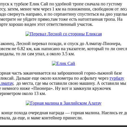
пуск к турбазе Елик Сай по удобной тропе сначала по густому
есу, затем, менее чем через 1 км на понижении, свободном от лес
адо свернуть направо, и по серпантину спуститься на дно ущелья
мотрите не уйдите прямо,там тоже есть натоптанная тропа. На
арте хорошо виден этот ответственный участок.
аконец, Лесной перевал позади, и спуск до Алматау-Пионера,
овсем не 6.82 км, как написано на указателе, который то ли снес
андалы, то ли сам упал, а около 3.5 км.
орная часть заканчивается на заброшенной горно-лыжной базе
ликсай. Дальше еще около километра по асфальту через
турбазу
лматау
, до места, где мы оставили свою машину. А оставили мы
е немного ниже «Пионера». Ну вот и замкнули кружочек
ериметром около 13 км.
 конце похода очередная награда — горная малина. Наелись ее д
твала, да еще, и маме контейнер принесли.