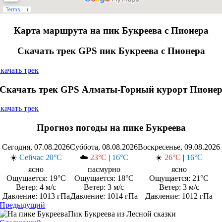
Карта маршрута на пик Букреева с Пионера
Скачать трек GPS пик Букреева с Пионера
качать трек
Скачать трек GPS Алматы-Горный курорт Пионе
качать трек
Прогноз погоды на пике Букреева
Сегодня, 07.08.2026
Суббота, 08.08.2026
Воскресенье, 09.08.2026
☀️
Сейчас
20°C
☁️
23°C
|
16°C
☀️
26°C
|
16°C
ясно
пасмурно
ясно
Ощущается: 19°C
Ощущается: 18°C
Ощущается: 21°C
Ветер: 4 м/с
Ветер: 3 м/с
Ветер: 3 м/с
Давление: 1013 гПа
Давление: 1014 гПа
Давление: 1012 гПа
Предыдущий
Пик Букреева из Лесной сказки