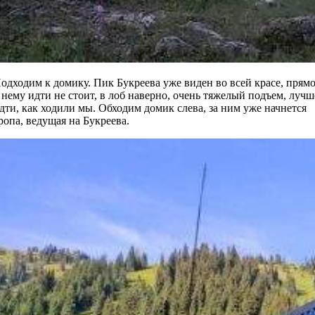
одходим к домику. Пик Букреева уже виден во всей красе, прям
 нему идти не стоит, в лоб наверно, очень тяжелый подъем, лучш
дти, как ходили мы. Обходим домик слева, за ним уже начнется
ропа, ведущая на Букреева.