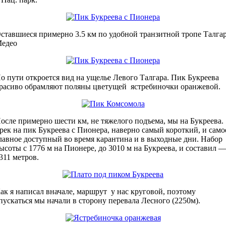
ставшиеся примерно 3.5 км по удобной транзитной тропе Талгар
едео
о пути откроется вид на ущелье Левого Талгара. Пик Букреева
расиво обрамляют поляны цветущей ястребиночки оранжевой.
осле примерно шести км, не тяжелого подъема, мы на Букреева.
рек на пик Букреева с Пионера, наверно самый короткий, и само
лавное доступный во время карантина и в выходные дни. Набор
ысоты с 1776 м на Пионере, до 3010 м на Букреева, и составил 
311 метров.
ак я написал вначале, маршрут у нас круговой, поэтому
пускаться мы начали в сторону перевала Лесного (2250м).