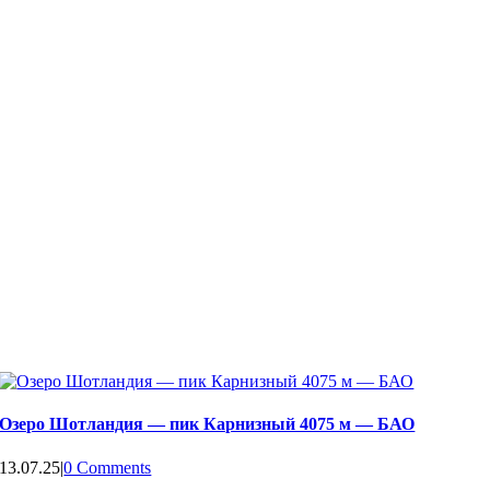
Озеро Шотландия — пик Карнизный 4075 м — БАО
13.07.25
|
0 Comments