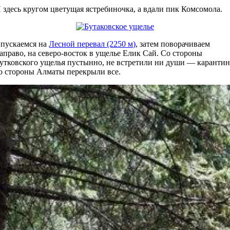
 здесь кругом цветущая ястребиночка, а вдали пик Комсомола.
пускаемся на
Лесной перевал (2250 м)
, затем поворачиваем
аправо, на северо-восток в ущелье Елик Сай. Со стороны
утковского ущелья пустынно, не встретили ни души — карантин
о стороны Алматы перекрыли все.