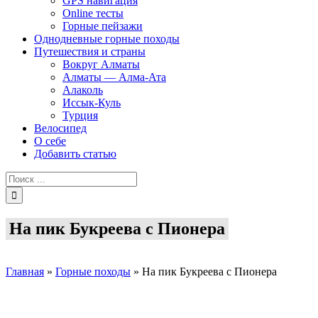
GPS навигация
Online тесты
Горные пейзажи
Однодневные горные походы
Путешествия и страны
Вокруг Алматы
Алматы — Алма-Ата
Алаколь
Иссык-Куль
Турция
Велосипед
О себе
Добавить статью
Результат
поиска:
На пик Букреева с Пионера
Главная
»
Горные походы
»
На пик Букреева с Пионера