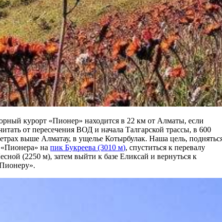
орный курорт «Пионер» находится в 22 км от Алматы, если
читать от пересечения ВОД и начала Талгарской трассы, в 600
етрах выше Алматау, в ущелье Котырбулак. Наша цель, поднятьс
 «Пионера» на
пик Букреева (3010 м)
, спуститься к перевалу
есной (2250 м), затем выйти к базе Еликсай и вернуться к
Пионеру».