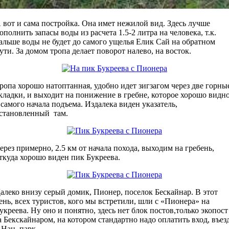
 вот и сама постройка. Она имет нежилой вид. Здесь лучше
ополнить запасы воды из расчета 1.5-2 литра на человека, т.к.
альше воды не будет до самого ущелья Елик Сай на обратном
ути. За домом тропа делает поворот налево, на восток.
ропа хорошо натоптанная, удобно идет зигзагом через две горны
кладки, и выходит на понижение в гребне, которое хорошо видн
 самого начала подъема. Издалека виден указатель,
становленный там.
ерез примерно, 2.5 км от начала похода, выходим на гребень,
ткуда хорошо виден пик Букреева.
алеко внизу серый домик, Пионер, поселок Бескайнар. В этот
ень, всех туристов, кого мы встретили, шли с «Пионера» на
укреева. Ну оно и понятно, здесь нет блок постов,только экопост
а Бекскайнаром, на котором стандартно надо оплатить вход, въез
 Нац. парк.