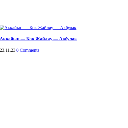
Аккайын — Кок Жайляу — Акбулак
23.11.23
|
0 Comments