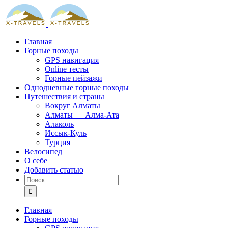
Skip
to
content
Главная
Горные походы
GPS навигация
Online тесты
Горные пейзажи
Однодневные горные походы
Путешествия и страны
Вокруг Алматы
Алматы — Алма-Ата
Алаколь
Иссык-Куль
Турция
Велосипед
О себе
Добавить статью
Результат
поиска:
Главная
Горные походы