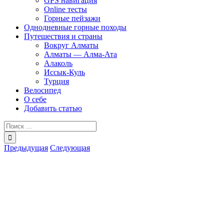
GPS навигация
Online тесты
Горные пейзажи
Однодневные горные походы
Путешествия и страны
Вокруг Алматы
Алматы — Алма-Ата
Алаколь
Иссык-Куль
Турция
Велосипед
О себе
Добавить статью
Результат
поиска:
Предыдущая
Следующая