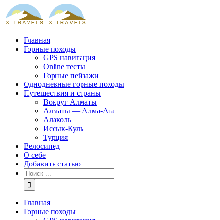
Skip
to
content
Главная
Горные походы
GPS навигация
Online тесты
Горные пейзажи
Однодневные горные походы
Путешествия и страны
Вокруг Алматы
Алматы — Алма-Ата
Алаколь
Иссык-Куль
Турция
Велосипед
О себе
Добавить статью
Результат
поиска:
Главная
Горные походы