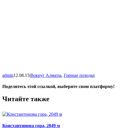
admin
12.08.15
|
Вокруг Алматы
,
Горные походы
|
Поделитесь этой ссылкой, выберите свою платформу!
Facebook
X
WhatsApp
Vk
Email
Читайте также
Константинова гора, 2049 м