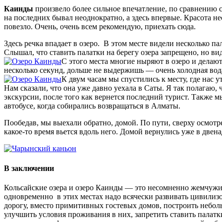
Каинды
произвело более сильное впечатление, по сравнению 
на последних бывал неоднократно, а здесь впервые. Красота не
повезло. Очень, очень всем рекомендую, приехать сюда.
Здесь речка впадает в озеро. В этом месте видели несколько па
Слышал, что ставить палатки на берегу озера запрещено, но ви
С этого места многие ныряют в озеро и делаю
несколько секунд, дольше не выдержишь — очень холодная вод
К двум часам мы спустились к месту, где нас 
Нам сказали, что она уже давно уехала в Саты. Я так полагаю,
экскурсии, после того как вернется последний турист. Также м
автобусе, когда собирались возвращаться в Алматы.
Пообедав, мы выехали обратно, домой. По пути, сверху осмот
какое-то время вьется вдоль него. Домой вернулись уже в двен
В заключении
Кольсайские озера и озеро Каинды — это несомненно жемчужин
одновременно в этих местах надо всячески развивать цивили
дорогу, вместо примитивных гостевых домов, построить небо
улучшить условия проживания в них, запретить ставить палатки