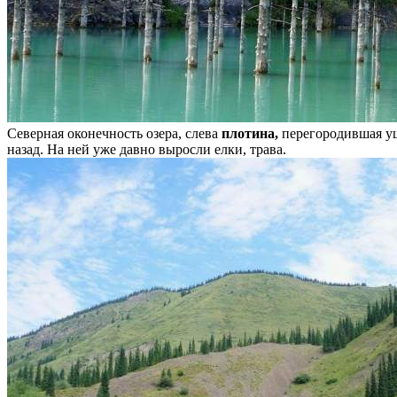
Северная оконечность озера, слева
плотина,
перегородившая ущ
назад. На ней уже давно выросли елки, трава.