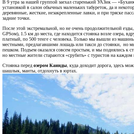
В 9 утра за нашей группой заехал старенький УАЗик — «Бухан
установкой в салон обычных маленьких табуреток, да и некотор
деревянные, жесткие, незакрепленные лавки, и при тряске пас
задние точки.
После этой экстремальной, но не очень продолжительной езды, 
GPSом), 1.5 км до места, где находится стоянка возле озера, вдр
платный, по 500 тенге с человека. Только мы вышли из машин
местными, предлагавшими лошадь или такси до стоянки, но м
пешком. Подъем оказался совсем простым, и мы поднялись к ст
но местные жители стараются «срубить» с туристов на каждом 
Стоянка перед
озером Каинды
, куда доходит дорога, здесь мо
шашлык, манты, отдохнуть в юртах.