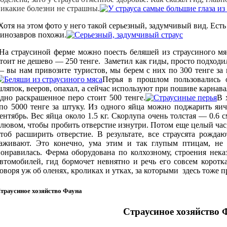
икакие болезни не страшны.
отя на этом фото у него такой серьезный, задумчивый вид. Есть 
инозавров похожи.
а страусиной ферме можно поесть беляшей из страусиного мя
тоит не дешево — 250 тенге. Заметил как гиды, просто подходи
 вы нам привозите туристов, мы берем с них по 300 тенге за 
Перья в прошлом пользовались 
ляпок, вееров, опахал, а сейчас используют при пошиве карна
дно раскрашенное перо стоит 500 тенге.
В 
о 5000 тенге за штуку. Из одного яйца можно поджарить яичн
ентябрь. Вес яйца около 1.5 кг. Скорлупа очень толстая — 0.6
лювом, чтобы пробить отверстие изнутри. Потом еще целый час,
тоб расширить отверстие. В результате, все страусята рожда
заживают. Это конечно, ума этим и так глупым птицам, не 
онравилась. Ферма оборудована по колхозному, строения нека
втомобилей, гид бормочет невнятно и речь его совсем коротк
оворя уж об оленях, кроликах и утках, за которыми здесь тоже 
траусиное хозяйство Фауна
Страусиное хозяйство 