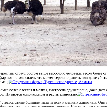
зрослый страус ростом выше взрослого человека, весом более ст
дар ноги столь силен, что может серьезно ранить или даже уби
амец.
амка более блеклая и мелкая, настроена дружелюбно, даже дает с
од. Питаются комбикормом и растительностью.
 страуса самые большие глаза из всех наземных животных. Они в
бделена, зато у страуса отменное здоровье. Как сказал гид, главн