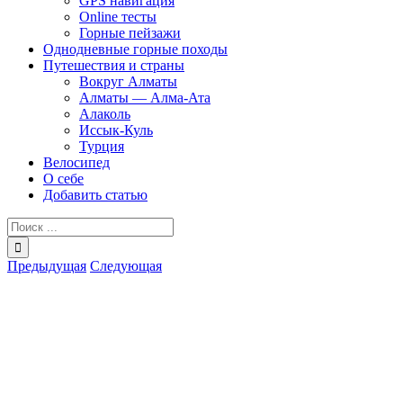
GPS навигация
Online тесты
Горные пейзажи
Однодневные горные походы
Путешествия и страны
Вокруг Алматы
Алматы — Алма-Ата
Алаколь
Иссык-Куль
Турция
Велосипед
О себе
Добавить статью
Результат
поиска:
Предыдущая
Следующая