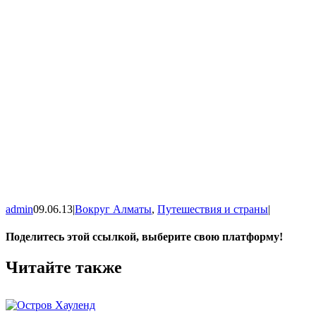
admin
09.06.13
|
Вокруг Алматы
,
Путешествия и страны
|
Поделитесь этой ссылкой, выберите свою платформу!
Facebook
X
WhatsApp
Vk
Email
Читайте также