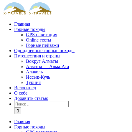
Skip
to
content
Главная
Горные походы
GPS навигация
Online тесты
Горные пейзажи
Однодневные горные походы
Путешествия и страны
Вокруг Алматы
Алматы — Алма-Ата
Алаколь
Иссык-Куль
Турция
Велосипед
О себе
Добавить статью
Результат
поиска:
Главная
Горные походы