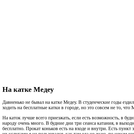
На катке Медеу
Давненько не бывал на катке Медеу. В студенческие годы ездил
ходить на бесплатные катки в городе, но это совсем не то, что 
На каток лучше всего приезжать, если есть возможность, в буд
народу очень много. В будние дни три сеанса катания, в выхо
бесплатно. Прокат коньков есть на входе и внутри. Есть пункт
их услугами я не пользовался, как там еда не знаю, по ценам ко