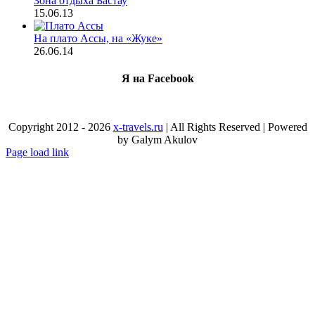
Зона отдыха Бастау
15.06.13
На плато Ассы, на «Жуке»
26.06.14
Я на Facebook
Copyright 2012 - 2026
x-travels.ru
| All Rights Reserved | Powered
by Galym Akulov
Facebook
X
Vk
Instagram
Page load link
Go
to
Top