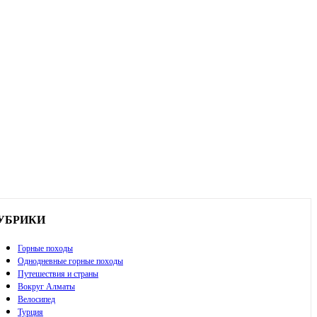
УБРИКИ
Горные походы
Однодневные горные походы
Путешествия и страны
Вокруг Алматы
Велосипед
Турция