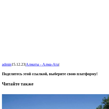
admin
15.12.23
|
Алматы - Алма-Ата
|
Поделитесь этой ссылкой, выберите свою платформу!
Facebook
X
WhatsApp
Vk
Email
Читайте также