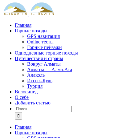
Skip
to
content
Главная
Горные походы
GPS навигация
Online тесты
Горные пейзажи
Однодневные горные походы
Путешествия и страны
Вокруг Алматы
Алматы — Алма-Ата
Алаколь
Иссык-Куль
Турция
Велосипед
О себе
Добавить статью
Результат
поиска:
Главная
Горные походы