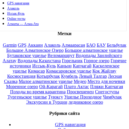
GPS навигация
Алаколь
Иссык-Куль
Online тесты
Алматы — Алма-Ата
Метки
Garmin
GPS
Аккаин
Алаколь
Алмаарасан
БАО
БАУ
Бельбулак
Большое Алматинское Озеро
Большое алматинское ущелье
Бутаковское ущелье
Веломаршрут
Водопады Заилийского
Алатау
Водопады Казахстана
Горельник
Горное озеро
Горячие
источники
Иссык-Куль
Каньон
Капчагай
Каскеленское
ущелье
Кимасар
Кимасаровское ущелье
Кок Жайляу
Космостанция
Котырбулак
Кумбель
Левый Талгар
Лесная
Сказка
Малое алматинское ущелье
Медео
Место для ночевки
Моренное озеро
Ой-Карагай
Плато Актас
Пляжи Капчагая
Походы во время карантина
Просвещенец
Снегоступы
Тургеньское ущелье
Туюксу
Ущелье Проходное
Чимбулак
Экскурсии в Турции
ледниковое озеро
Рубрики сайта
GPS навигация