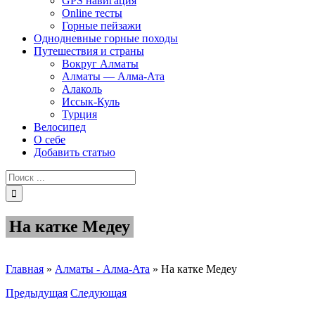
GPS навигация
Online тесты
Горные пейзажи
Однодневные горные походы
Путешествия и страны
Вокруг Алматы
Алматы — Алма-Ата
Алаколь
Иссык-Куль
Турция
Велосипед
О себе
Добавить статью
Результат
поиска:
На катке Медеу
Главная
»
Алматы - Алма-Ата
»
На катке Медеу
Предыдущая
Следующая