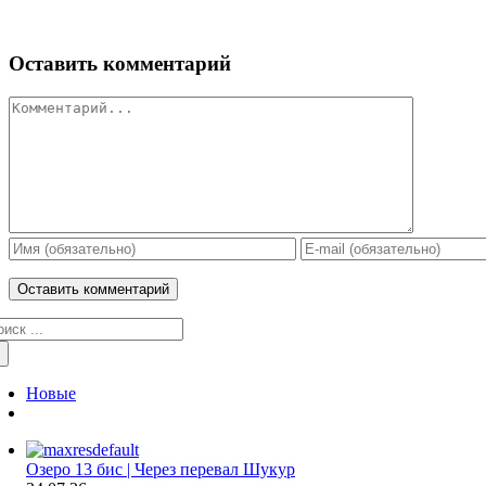
Оставить комментарий
Комментарий
зультат
иска:
Новые
Комментариев
Озеро 13 бис | Через перевал Шукур