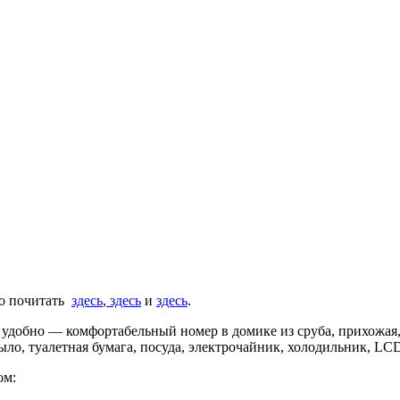
но почитать
здесь
,
здесь
и
здесь
.
ь удобно — комфортабельный номер в домике из сруба, прихожая,
о, туалетная бумага, посуда, электрочайник, холодильник, LCD
ом: