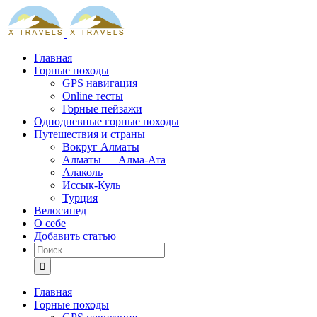
Skip
to
content
Главная
Горные походы
GPS навигация
Online тесты
Горные пейзажи
Однодневные горные походы
Путешествия и страны
Вокруг Алматы
Алматы — Алма-Ата
Алаколь
Иссык-Куль
Турция
Велосипед
О себе
Добавить статью
Результат
поиска:
Главная
Горные походы