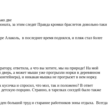
ько две
оната, за этим следят Правда кромки браслетов довольно-таки
ре Алаколь, в последнее время поднялся, и пляж стал более
тору, ответила, а что вы хотите, мы на природе! На мой
ли дверь, а может мыши уже прогрызли норки в деревянном
 контейнера), и никакая мышка не прогрызет в нем норку.
 кусочка и спросил, что мол, так и положено? В ответ
и детскую порцию. Странно, в тарелках соседей было также
иден большой труд и старание работников зоны отдыха. Всегда