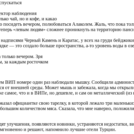
спускаться
сектор наблюдения
ько чай, но и кофе, и какао
 посидеть вечером, полюбоваться Алаколем. Жаль, что пока тол
 теперь «левым людям» сложнее проникнуть на территорию панси
 надписями Черный Камень и Каратас, у всех на груди бейджики
дке — это создало больше пространства, а-то уровень воды в озе
 только вечером. Зря
м, за каждым росточком
шем ВИП номере один раз наблюдали мышку. Сообщили администра
ться от внешней среды. Может мышь и забежала, когда мы откры
же самое, что и в ВИПе, но дешевле, и сам он металлический (из
оказал официантке свою тарелку, в которой лежало три маленьких
о большим количеством мяса. Сказала, что мне наверно, положил
одят улучшения, появляются новинки, устраняются недостатки, в
ют мгновенно и решают, напомнило лучшие отели Турции.