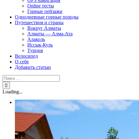
GPS навигация
Online тесты
Горные пейзажи
Однодневные горные походы
Путешествия и страны
Вокруг Алматы
Алматы — Алма-Ата
Алаколь
Иссык-Куль
Турция
Велосипед
О себе
Добавить статью
Результат
поиска:
Loading...