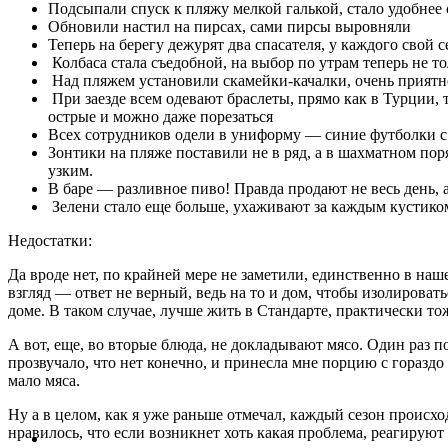
Подсыпали спуск к пляжу мелкой галькой, стало удобнее 
Обновили настил на пирсах, сами пирсы выровняли
Теперь на берегу дежурят два спасателя, у каждого свой 
Колбаса стала съедобной, на выбор по утрам теперь не тол
Над пляжем установили скамейки-качалки, очень приятно
При заезде всем одевают браслеты, прямо как в Турции,
острые и можно даже порезаться
Всех сотрудников одели в униформу — синие футболки с
Зонтики на пляже поставили не в ряд, а в шахматном поря
узким.
В баре — разливное пиво! Правда продают не весь день, а
Зелени стало еще больше, ухаживают за каждым кустико
Недостатки:
Да вроде нет, по крайней мере не заметили, единственно в на
взгляд — ответ не верный, ведь на то и дом, чтобы изолирова
доме. В таком случае, лучше жить в Стандарте, практически то
А вот, еще, во вторые блюда, не докладывают мясо. Один раз п
прозвучало, что нет конечно, и принесла мне порцию с горазд
мало мяса.
Ну а в целом, как я уже раньше отмечал, каждый сезон происх
нравилось, что если возникнет хоть какая проблема, реагиру